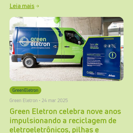
Leia mais
GreenEletron
Green Eletron • 24 mar 2025
Green Eletron celebra nove anos
impulsionando a reciclagem de
eletroeletrônicos, pilhas e