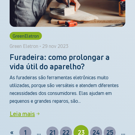
GreenEletron
Green Eletron • 29 nov 2023
Furadeira: como prolongar a
vida útil do aparelho?
As furadeiras são ferramentas eletrônicas muito
utilizadas, porque são versáteis e atendem diferentes
necessidades dos consumidores. Elas ajudam em
pequenos e grandes reparos, são...
Leia mais
«
1
…
21
22
23
24
25
…