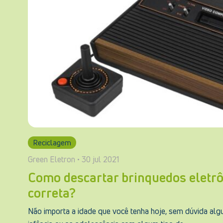
Reciclagem
Green Eletron • 30 jul 2021
Como descartar brinquedos eletrô
correta?
Não importa a idade que você tenha hoje, sem dúvida alg