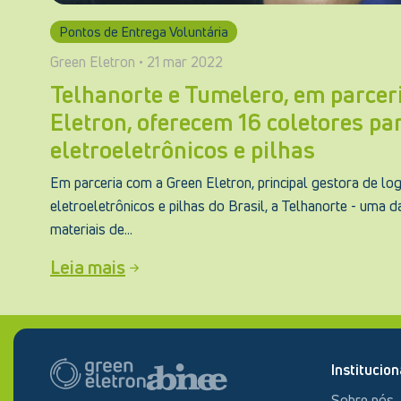
Pontos de Entrega Voluntária
Green Eletron • 21 mar 2022
Telhanorte e Tumelero, em parcer
Eletron, oferecem 16 coletores pa
eletroeletrônicos e pilhas
Em parceria com a Green Eletron, principal gestora de log
eletroeletrônicos e pilhas do Brasil, a Telhanorte - uma 
materiais de...
Leia mais
Institucion
Sobre nós