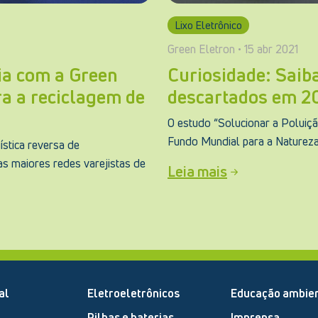
Lixo Eletrônico
Green Eletron • 15 abr 2021
ia com a Green
Curiosidade: Saib
ra a reciclagem de
descartados em 2
O estudo “Solucionar a Poluição
Fundo Mundial para a Natureza 
ística reversa de
das maiores redes varejistas de
Leia mais
al
Eletroeletrônicos
Educação ambien
Pilhas e baterias
Imprensa