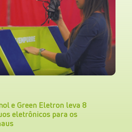
ol e Green Eletron leva 8
uos eletrônicos para os
naus