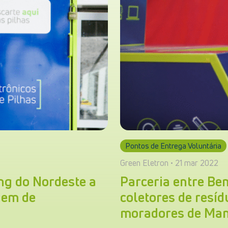
Pontos de Entrega Voluntária
Green Eletron • 21 mar 2022
ng do Nordeste a
Parceria entre Bem
gem de
coletores de resíd
moradores de Ma