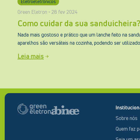
Eletroeletrônicos
Green Eletron • 28 fev 2024
Como cuidar da sua sanduicheira
Nada mais gostoso e prático que um lanche feito na sandu
aparelhos são versáteis na cozinha, podendo ser utilizados
Leia mais
Institucion
Sobre nós
Quem faz p
Seja um as