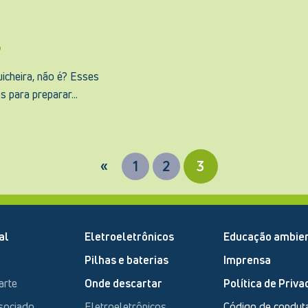
?
icheira, não é? Esses
 para preparar...
«
1
2
3
al
Eletroeletrônicos
Educação ambien
Pilhas e baterias
Imprensa
arte
Onde descartar
Política de Priva
sociado
Eletroeletrônicos
Código de condut