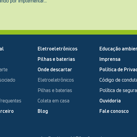
zando por implementar...
al
Eletroeletrônicos
Educação ambien
Pilhas e baterias
Imprensa
arte
Onde descartar
Política de Priva
sociado
Eletroeletrônicos
Código de condut
Pilhas e baterias
Política de segur
frequentes
Coleta em casa
Ouvidoria
rceiro
Blog
Fale conosco