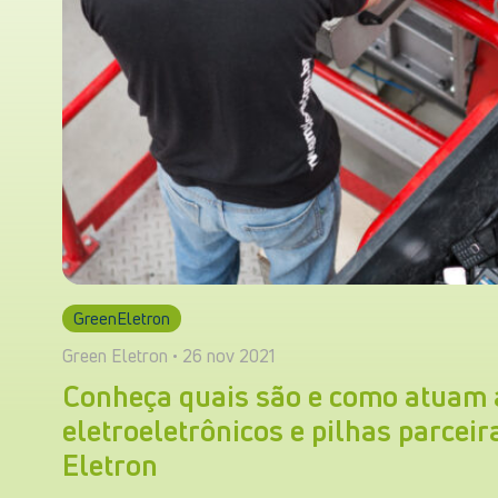
GreenEletron
Green Eletron • 26 nov 2021
Conheça quais são e como atuam a
eletroeletrônicos e pilhas parcei
Eletron