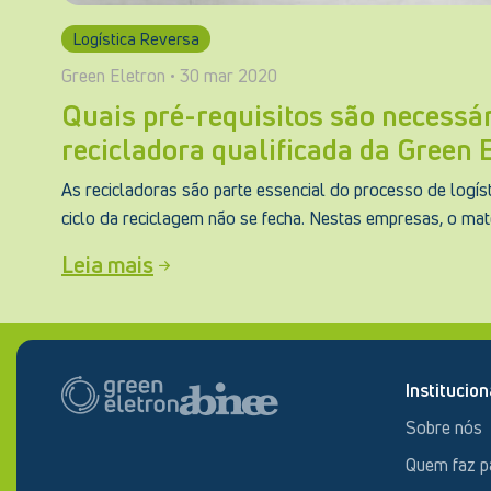
Logística Reversa
Green Eletron • 30 mar 2020
Quais pré-requisitos são necessá
recicladora qualificada da Green 
As recicladoras são parte essencial do processo de logíst
ciclo da reciclagem não se fecha. Nestas empresas, o mater
Leia mais
Institucion
Sobre nós
Quem faz p