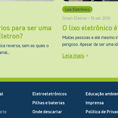
Lixo Eletrônico
Green Eletron • 19 set 2019
rios para ser uma
O lixo eletrônico 
Eletron?
Muitas pessoas e até mesmo ins
perigoso. Apesar de ser uma ide
ica reversa, sem as quais o
ial...
Leia mais
al
Eletroeletrônicos
Educação ambien
Pilhas e baterias
Imprensa
arte
Onde descartar
Política de Priva