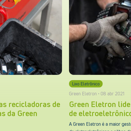
Lixo Eletrônico
Green Eletron • 08 abr 2021
s recicladoras de
Green Eletron lide
ras da Green
de eletroeletrônic
A Green Eletron é a maior gesto