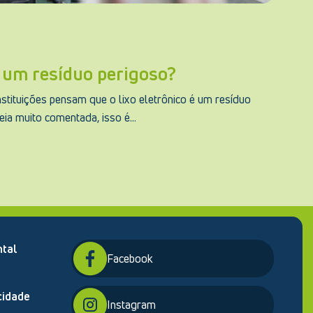
é um resíduo perigoso?
tituições pensam que o lixo eletrônico é um resíduo
ia muito comentada, isso é...
tal
Facebook
cidade
Instagram