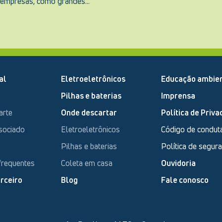
 empresas, como grandes...
al
Eletroeletrônicos
Educação ambien
Pilhas e baterias
Imprensa
arte
Onde descartar
Política de Priva
sociado
Eletroeletrônicos
Código de condut
Pilhas e baterias
Política de segur
frequentes
Coleta em casa
Ouvidoria
rceiro
Blog
Fale conosco