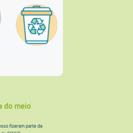
a do meio
esso fizeram parte da