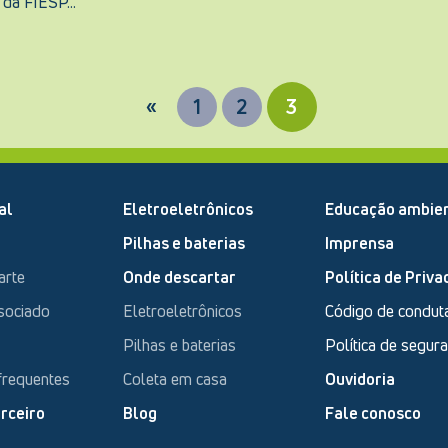
da FIESP...
«
1
2
3
al
Eletroeletrônicos
Educação ambien
Pilhas e baterias
Imprensa
arte
Onde descartar
Política de Priva
sociado
Eletroeletrônicos
Código de condut
Pilhas e baterias
Política de segur
frequentes
Coleta em casa
Ouvidoria
rceiro
Blog
Fale conosco