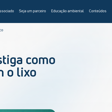
ssociado
Seja um parceiro
Educação ambiental
Conteúdos
ico
stiga como
 o lixo