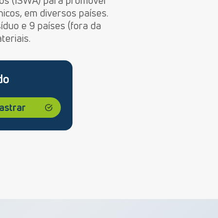
dos (ISWA) para promover
icos, em diversos países.
íduo e 9 países (fora da
teriais.
do