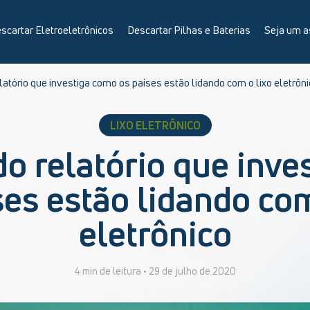
scartar Eletroeletrônicos
Descartar Pilhas e Baterias
Seja um a
latório que investiga como os países estão lidando com o lixo eletrôn
LIXO ELETRÔNICO
do relatório que inve
ses estão lidando com
eletrônico
4 min de leitura •
29 de julho de 2020