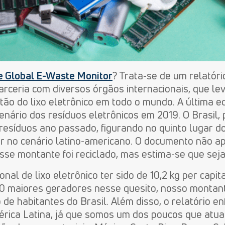
e Global E-Waste Monitor
? Trata-se de um relatóri
rceria com diversos órgãos internacionais, que lev
tão do lixo eletrônico em todo o mundo. A última edi
nário dos resíduos eletrônicos em 2019. O Brasil, 
resíduos ano passado, figurando no quinto lugar d
ar no cenário latino-americano. O documento não 
sse montante foi reciclado, mas estima-se que sej
nal de lixo eletrônico ter sido de 10,2 kg per capi
 maiores geradores nesse quesito, nosso montante
e habitantes do Brasil. Além disso, o relatório en
rica Latina, já que somos um dos poucos que at