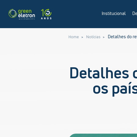
Institucional
De
Detalhes do re
Home
Notícias
Detalhes 
os paí