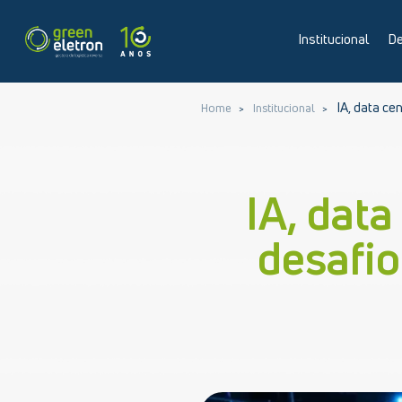
Institucional
De
IA, data cen
Home
Institucional
IA, data
desafio