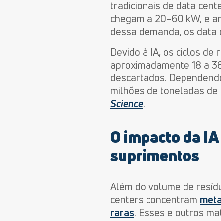
tradicionais de data cen
chegam a 20–60 kW, e am
dessa demanda, os data 
Devido à
IA, os ciclos d
aproximadamente 18 a 36
descartados. Dependendo 
milhões de toneladas de 
Science
.
O impacto da IA 
suprimentos
Além do volume de resídu
centers concentram
meta
raras
. Esses e outros ma