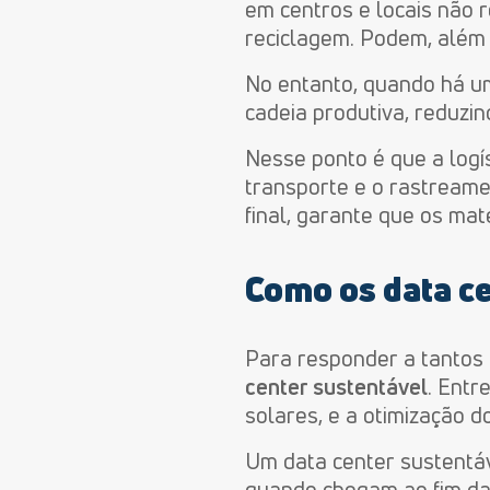
em centros e locais não
reciclagem. Podem,
além 
No entanto, quando há u
cadeia produtiva, reduzi
Nesse ponto é que a logí
transporte e o rastreame
final, garante que os mat
Como os data c
Para responder a tantos 
center sustentável
. Entr
solares, e a otimização 
Um data center sustentá
quando chegam ao fim da v