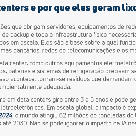
centers e por que eles geram lix
ções que abrigam servidores, equipamentos de red
de backup e toda a infraestrutura física necessári
ados em escala. Eles são a base sobre a qual func
stemas bancários, redes de telecomunicações e os m
a center, como outros equipamentos eletroeletrôn
ips, baterias e sistemas de refrigeração precisam s
sso acontece, tornam-se resíduos que demandam co
 ambientalmente adequada.
are em data centers gira entre 3 e 5 anos e pode 
 eletroeletrônicos. Em escala global, o impacto é ex
 2024
, o mundo atingiu 62 milhões de toneladas de 
 até 2030. Não se pode ignorar o impacto da IA n