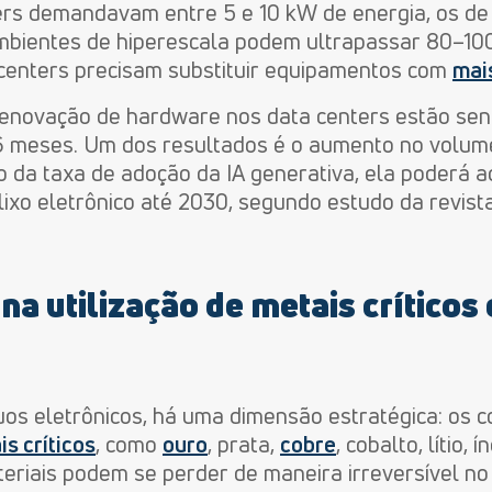
ters demandavam entre 5 e 10 kW de energia, os d
bientes de hiperescala podem ultrapassar 80–10
centers precisam substituir equipamentos com
mai
e renovação de hardware nos data centers estão se
 meses. Um dos resultados é o aumento no volume
da taxa de adoção da IA generativa, ela poderá adi
lixo eletrônico até 2030, segundo estudo da revist
na utilização de metais críticos 
os eletrônicos, há uma dimensão estratégica: os 
is críticos
, como
ouro
, prata,
cobre
, cobalto, lítio, 
teriais podem se perder de maneira irreversível 