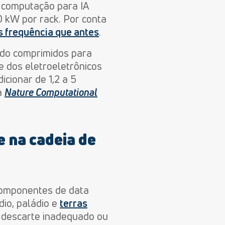
e computação para IA
0 kW por rack.
P
or
conta
s frequência que antes
.
ndo comprimidos para
 dos eletroeletrônicos
cionar de 1,2 a 5
a
Nature Computational
e na cadeia de
componentes de data
índio, paládio e
terras
no descarte inadequado
ou