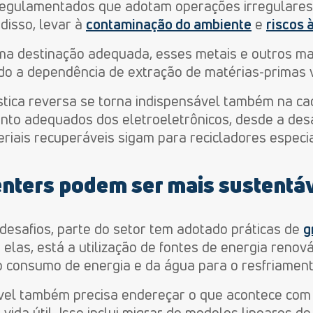
 regulamentados que adotam operações irregulares
disso, levar à
contaminação do ambiente
e
riscos 
ma destinação adequada, esses metais e outros ma
ndo a dependência de extração de matérias-primas 
stica reversa se torna indispensável também na ca
nto adequados dos eletroeletrônicos, desde a des
eriais recuperáveis sigam para recicladores especi
enters podem ser mais sustentá
desafios, parte do setor tem adotado práticas de
g
e elas, está a utilização de fontes de energia renov
do consumo de energia e da água para o resfriament
vel também precisa endereçar o que acontece co
ida útil. Isso inclui migrar de modelos lineares d