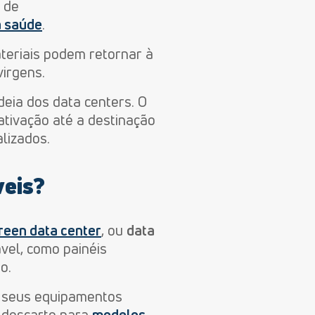
 de
à saúde
.
teriais podem retornar à
virgens.
deia dos data centers. O
ativação até a destinação
alizados.
veis?
reen data center
, ou
data
ável, como painéis
o.
m seus equipamentos
e descarte para
modelos