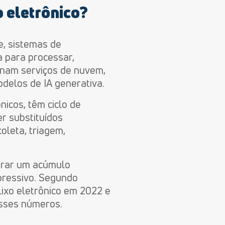
o eletrônico?
e, sistemas de
a para processar,
ionam serviços de nuvem,
odelos de IA generativa.
icos, têm ciclo de
er substituídos
leta, triagem,
gerar um acúmulo
pressivo.
Segundo
lixo eletrônico em 2022 e
esses números.