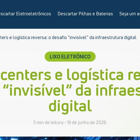
scartar Eletroeletrônicos
Descartar Pilhas e Baterias
Seja um a
ters e logística reversa: o desafio “invisível” da infraestrutura digital
LIXO ELETRÔNICO
 centers e logística r
 “invisível” da infrae
digital
5 min de leitura •
19 de junho de 2026