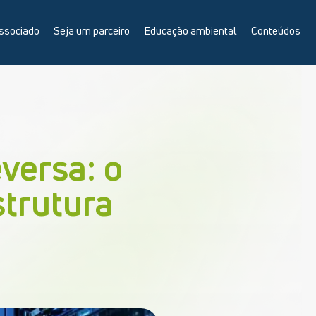
ssociado
Seja um parceiro
Educação ambiental
Conteúdos
eversa: o
strutura