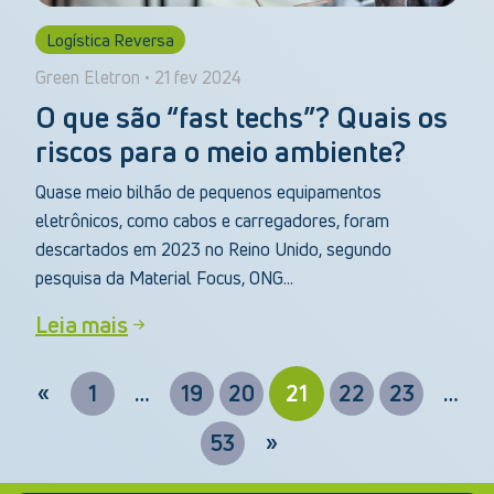
Logística Reversa
Green Eletron • 21 fev 2024
O que são “fast techs”? Quais os
riscos para o meio ambiente?
Quase meio bilhão de pequenos equipamentos
eletrônicos, como cabos e carregadores, foram
descartados em 2023 no Reino Unido, segundo
pesquisa da Material Focus, ONG...
Leia mais
«
1
…
19
20
21
22
23
…
53
»