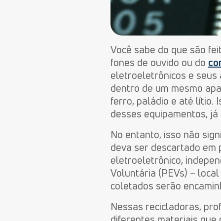
Você sabe do que são fei
fones de ouvido ou do
co
eletroeletrônicos e seus
dentro de um mesmo aparel
ferro, paládio e até líti
desses equipamentos, já
No entanto, isso não sign
deva ser descartado em p
eletroeletrônico, indep
Voluntária (PEVs) – loca
coletados serão encami
Nessas recicladoras, pro
diferentes materiais que