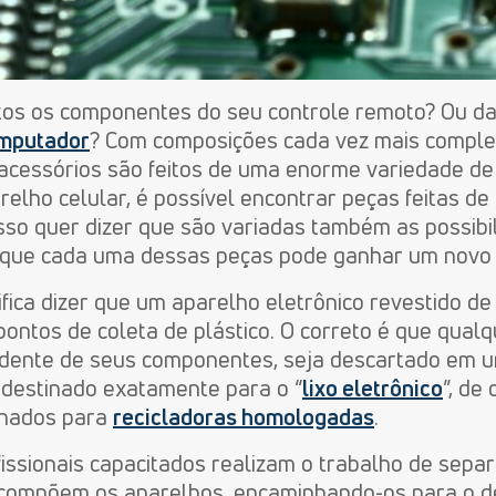
tos os componentes do seu controle remoto? Ou da
mputador
? Com composições cada vez mais comple
 acessórios são feitos de uma enorme variedade de
ho celular, é possível encontrar peças feitas de pl
o. Isso quer dizer que são variadas também as possib
 que cada uma dessas peças pode ganhar um novo d
ifica dizer que um aparelho eletrônico revestido de
ontos de coleta de plástico. O correto é que qual
endente de seus componentes, seja descartado em 
l destinado exatamente para o “
lixo eletrônico
”, de
nhados para
recicladoras homologadas
.
fissionais capacitados realizam o trabalho de sep
 compõem os aparelhos, encaminhando-os para o de