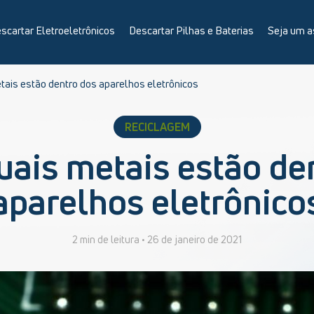
scartar Eletroeletrônicos
Descartar Pilhas e Baterias
Seja um a
tais estão dentro dos aparelhos eletrônicos
RECICLAGEM
uais metais estão de
aparelhos eletrônico
2 min de leitura •
26 de janeiro de 2021