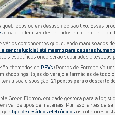
as quebrados ou em desuso não são lixo. Esses pro
os
e não podem ser descartados em qualquer tipo d
de vários componentes que, quando manuseados de 
o e ser prejudicial até mesmo para os seres human
cais específicos onde serão separados e levados p
e são chamados de
PEVs
(Pontos de Entrega Volunt
 shoppings, lojas do varejo e farmácias de todo o 
 têm a sua disposição,
21 pontos para o descarte d
ela Green Eletron, entidade gestora para a logísti
em vários tipos de materiais. Por isso, antes de se 
r que
tipo de resíduos eletrônicos
os coletores inst