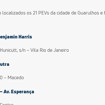
m localizados os 21 PEVs da cidade de Guarulhos e 
Benjamin Harris
unicutt, s/n – Vila Rio de Janeiro
Dutra
40 – Macedo
– Av. Esperança
 Centro