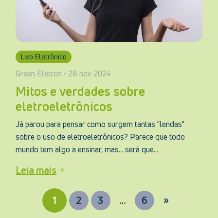
Lixo Eletrônico
Green Eletron • 28 nov 2024
Mitos e verdades sobre
eletroeletrônicos
Já parou para pensar como surgem tantas "lendas"
sobre o uso de eletroeletrônicos? Parece que todo
mundo tem algo a ensinar, mas… será que...
Leia mais
1
2
3
…
6
»