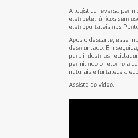
A logística reversa perm
eletroeletrônicos sem us
eletroportáteis
no
s Pont
Após o descarte,
e
sse ma
desmontado. Em seguida,
para
indústrias
reciclado
permitindo
o
retorn
o
à ca
naturais e fortalece a eco
Assista ao vídeo.