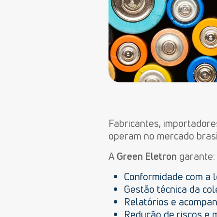
Fabricantes, importadores
operam no mercado brasil
A
Green Eletron
garante:
Conformidade com a le
Gestão técnica da col
Relatórios e acompa
Redução de riscos e m