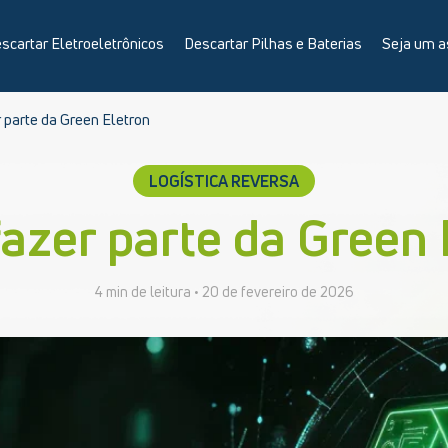
scartar Eletroeletrônicos
Descartar Pilhas e Baterias
Seja um a
 parte da Green Eletron
LOGÍSTICA REVERSA
azer parte da Green 
4 min de leitura •
20 de fevereiro de 2026