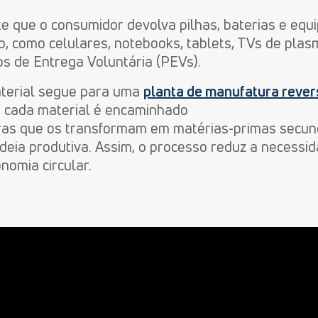
ite que o consumidor devolva pilhas, baterias e eq
o, como celulares, notebooks, tablets, TV
s
de plas
os de Entrega Voluntária
(
PEVs)
.
terial segue
para uma
planta de
manufatura rever
 cada material é encaminhado
ras
que
os
transformam
em matéria
s
-prima
s
secun
deia produtiva. Assim, o processo reduz a necessid
nomia circular.