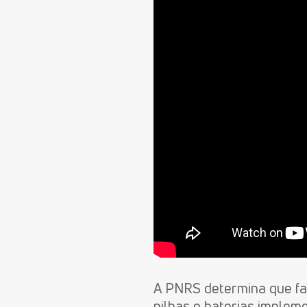
A PNRS determina que fab
pilhas e baterias implem