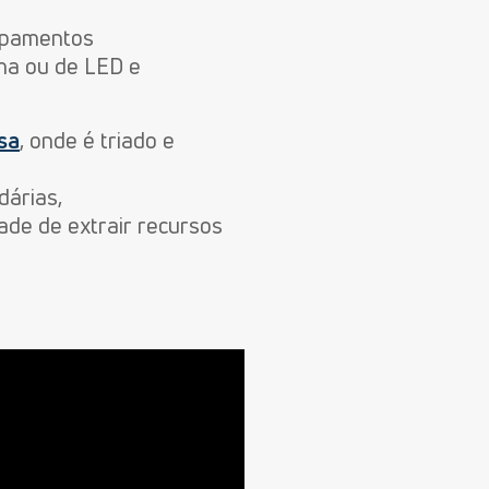
uipamentos
ma ou de LED e
sa
, onde
é triado e
dárias,
ade de extrair recursos